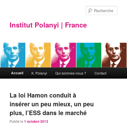
Rech
Institut Polanyi | France
Menu principal
Accueil
K. Polanyi
Qui sommes-nous ?
Contact
Aller au contenu principal
Aller au contenu secondaire
La loi Hamon conduit à
insérer un peu mieux, un peu
plus, l’ESS dans le marché
Publié le
1 octobre 2013