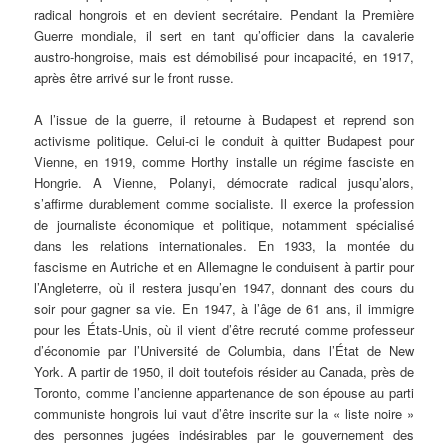
radical hongrois et en devient secrétaire. Pendant la Première
Guerre mondiale, il sert en tant qu’officier dans la cavalerie
austro-hongroise, mais est démobilisé pour incapacité, en 1917,
après être arrivé sur le front russe.
A l’issue de la guerre, il retourne à Budapest et reprend son
activisme politique. Celui-ci le conduit à quitter Budapest pour
Vienne, en 1919, comme Horthy installe un régime fasciste en
Hongrie. A Vienne, Polanyi, démocrate radical jusqu’alors,
s’affirme durablement comme socialiste. Il exerce la profession
de journaliste économique et politique, notamment spécialisé
dans les relations internationales. En 1933, la montée du
fascisme en Autriche et en Allemagne le conduisent à partir pour
l’Angleterre, où il restera jusqu’en 1947, donnant des cours du
soir pour gagner sa vie. En 1947, à l’âge de 61 ans, il immigre
pour les États-Unis, où il vient d’être recruté comme professeur
d’économie par l’Université de Columbia, dans l’État de New
York. A partir de 1950, il doit toutefois résider au Canada, près de
Toronto, comme l’ancienne appartenance de son épouse au parti
communiste hongrois lui vaut d’être inscrite sur la « liste noire »
des personnes jugées indésirables par le gouvernement des