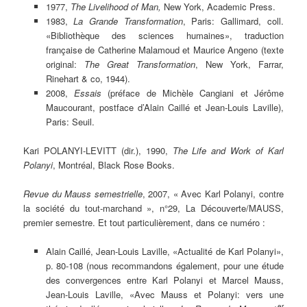
1977,
The Livelihood of Man,
New York, Academic Press.
1983,
La Grande Transformation
, Paris: Gallimard, coll.
«Bibliothèque des sciences humaines», traduction
française de Catherine Malamoud et Maurice Angeno (texte
original:
The Great Transformation
, New York, Farrar,
Rinehart & co, 1944).
2008,
Essais
(préface de Michèle Cangiani et Jérôme
Maucourant, postface d’Alain Caillé et Jean-Louis Laville),
Paris: Seuil.
Kari POLANYI-LEVITT (dir.), 1990,
The Life and Work of Karl
Polanyi
, Montréal, Black Rose Books.
Revue du Mauss semestrielle
, 2007, « Avec Karl Polanyi, contre
la société du tout-marchand », n°29, La Découverte/MAUSS,
premier semestre. Et tout particulièrement, dans ce numéro :
Alain Caillé, Jean-Louis Laville, «Actualité de Karl Polanyi»,
p. 80-108 (nous recommandons également, pour une étude
des convergences entre Karl Polanyi et Marcel Mauss,
Jean-Louis Laville, «Avec Mauss et Polanyi: vers une
er