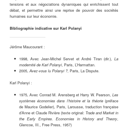
tensions et aux négociations dynamiques qui enrichissent tout
débat, et permettre ainsi une reprise de pouvoir des sociétés
humaines sur leur économie.
Bibliographie indicative sur Karl Polanyi
Jérôme Maucourant :
1998, Avec Jean-Michel Servet et André Tiran (dir.),
La
modernité de Karl Polanyi
, Paris, L’Harmattan.
2005,
Avez-vous lu Polanyi ?
, Paris, La Dispute.
Karl Polanyi :
1975,
Avec Conrad M. Arensberg et Harry W. Pearson,
Les
systèmes économies dans l’histoire et la théorie
(préface
de Maurice Godelier), Paris, Larousse, traduction française
d’Anne et Claude Rivière (texte original:
Trade and Market in
the Early Empires.
Economies in History and Theory
,
Glencoe, III., Free Press, 1957)