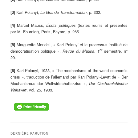
[3]
Karl Polanyi,
La Grande Transformation
, p. 302.
[4]
Marcel Mauss,
Écrits politiques
(textes réunis et présentés
par M. Fournier), Paris, Fayard, p. 265.
[5]
Marguerite Mendell, « Karl Polanyi et le processus institué de
er
démocratisation politique »,
Revue du Mauss
, 1
semestre, n°
29.
[6]
Karl Polanyi, 1933, « The mechanisms of the world economic
crisis », traduction de l’allemand par Kari Polanyi-Levitt de « Der
Mechanismus der Weltwirtschaftskrise »,
Der Oesterreichische
Volkswirt
, vol. 25, 1933.
DERNIÈRE PARUTION