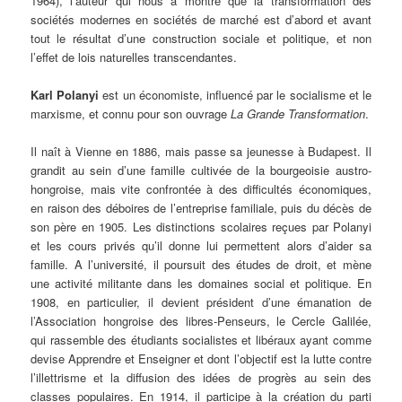
1964), l’auteur qui nous a montré que la transformation des
sociétés modernes en sociétés de marché est d’abord et avant
tout le résultat d’une construction sociale et politique, et non
l’effet de lois naturelles transcendantes.
Karl Polanyi
est un économiste, influencé par le socialisme et le
marxisme, et connu pour son ouvrage
La Grande Transformation
.
Il naît à Vienne en 1886, mais passe sa jeunesse à Budapest. Il
grandit au sein d’une famille cultivée de la bourgeoisie austro-
hongroise, mais vite confrontée à des difficultés économiques,
en raison des déboires de l’entreprise familiale, puis du décès de
son père en 1905. Les distinctions scolaires reçues par Polanyi
et les cours privés qu’il donne lui permettent alors d’aider sa
famille. A l’université, il poursuit des études de droit, et mène
une activité militante dans les domaines social et politique. En
1908, en particulier, il devient président d’une émanation de
l’Association hongroise des libres-Penseurs, le Cercle Galilée,
qui rassemble des étudiants socialistes et libéraux ayant comme
devise Apprendre et Enseigner et dont l’objectif est la lutte contre
l’illettrisme et la diffusion des idées de progrès au sein des
classes populaires. En 1914, il participe à la création du parti