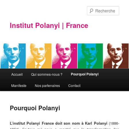
Rech
Institut Polanyi | France
Menu principal
Pourquoi Polanyi
Accueil
Qui sommes-nous ?
Aller au contenu principal
Aller au contenu secondaire
Manifeste
Nos partenaires
Contact
Pourquoi Polanyi
L’institut Polanyi France doit son nom à Karl Polanyi
(1886-