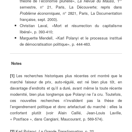
théorie de l’économie plurielle»,
La Revue du Mauss,
1
semestre, n° 21, Paris, La Découverte; repris dans
Problème économiques,
n° 2821, Paris, La Documentation
française, sept. 2003).
Christian Laval, «Mort et résurrection du capitalisme
libéral», p. 393-410;
Marguerite Mendell, «Karl Polanyi et le processus institué
de démocratisation politique», p. 444-463.
Notes
[1]
Les recherches historiques plus récentes ont montré que le
marché faiseur de prix, auto-régulé, est né bien plus tôt, en
davantage d’endroits et qu’il a duré, avant même la toute récente
modernité, bien plus longtemps que Polanyi ne l’a cru. Toutefois,
ces nouvelles recherches n’invalident pas la thèse de
l’engendrement politique et donc artefactuel du marché : elles la
confortent plutôt (voir Alain Caillé, Jean-Louis Laville,
« Postface », dans Cangiani, Maucourant, p. 569-574).
[2]
Karl Polanyi,
La Grande Transformation,
p. 22.