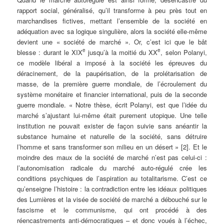
rapport social, généralisé, qu’il transforme à peu près tout en
marchandises fictives, mettant l’ensemble de la société en
adéquation avec sa logique singulière, alors la société elle-même
devient une « société de marché ». Or, c’est ici que le bât
e
e
blesse : durant le XIX
jusqu’à la moitié du XX
, selon Polanyi,
ce modèle libéral a imposé à la société les épreuves du
déracinement, de la paupérisation, de la prolétarisation de
masse, de la première guerre mondiale, de l’écroulement du
système monétaire et financier international, puis de la seconde
guerre mondiale. « Notre thèse, écrit Polanyi, est que l’idée du
marché s’ajustant lui-même était purement utopique. Une telle
institution ne pouvait exister de façon suivie sans anéantir la
substance humaine et naturelle de la société, sans détruire
l’homme et sans transformer son milieu en un désert »
[2]. Et le
moindre des maux de la société de marché n’est pas celui-ci :
l’autonomisation radicale du marché auto-régulé crée les
conditions psychiques de l’aspiration au totalitarisme. C’est ce
qu’enseigne l’histoire : la contradiction entre les idéaux politiques
des Lumières et la visée de société de marché a débouché sur le
fascisme et le communisme, qui ont procédé à des
réencastrements anti-démocratiques – et donc voués à l’échec,