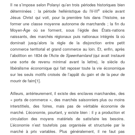
Il ne s’impose selon Polanyi qu’en trois périodes historiques bien
e
déterminées : la période hellénistique du IV-III
siècle avant
Jésus Christ qui voit, pour la première fois dans l’histoire, se
former une classe moyenne autonome de marchands ; la fin du
Moyen-Âge où se forment, sous l’égide des États-nations
naissants, des marchés régionaux puis nationaux intégrés là où
dominait jusqu’alors la règle de la disjonction entre petit
commerce territorial et grand commerce au loin. Et, enfin, après
l’abolition en 1834 de l’Acte de
Speenhamland
(qui avait instauré
une sorte de revenu minimal avant la lettre), le siècle du
libéralisme économique qui fait reposer toute la vie économique
sur les seuls motifs croisés de l’appât du gain et de la peur de
mourir de faim
[1].
Ailleurs, antérieurement, il existe des enclaves marchandes, des
« ports de commerce », des marchés saisonniers plus ou moins
interstitiels, des foires, mais pas de véritable économie de
marché. L’économie, pourtant, y existe bien : il y a production et
circulation des moyens matériels de satisfaire les besoins.
L’économie n’est toutefois pas organisée et structurée par le
marché à prix variables. Plus généralement, il ne faut pas