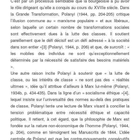
C’est par un processus semblable que la bourgeoisie a pu avoir
le rôle dirigeant qu’elle a conquis au cours du XVIIIe siècle. Dans
la Grande Transformation, Polanyi (1944, pp. 204-205) critique
l’illusion commune au « marxisme populaire » et aux libéraux,
selon laquelle un certain nombre de transformations sociales
sont effectivement dues à la lutte des classes. Il soutient
pareillement que le défi décisif est un défi adressé « à la société
dans son entier »[3] (Polanyi, 1944, p. 206) et que, de surcroît : «
les mobiles des individus ne sont qu’exceptionnellement
déterminés par la nécessité de satisfaire des besoins matériels
».
Une autre raison incite Polanyi à soutenir que « la lutte de
classe, ou les intérêts de classe » ne sont pas des « réalités
ultimes », idée qu’il attribue d’ailleurs à Marx lui-même (Polanyi,
1934b, p. 434-435). Dans la ligne d’un « socialisme éthique »[4],
lequel insiste sur l’universalité des normes au-delà des pratiques
de classe, Polanyi tente une lecture de Marx visant à concilier la
tension problématique entre nécessité éthique et capacité
politique. Il retient, à cet égard, que la philosophie de Marx est
fondée sur la nature non-économique de l’homme (Polanyi, 1944,
p. 204), comme en témoignent les Manuscrits de 1844. L’idée
centrale de Polanyi est que les contre-mouvements consécutifs