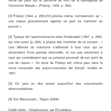
ferme les yeux sur le fascisme au nom de la sauvegarde de
l’économie libérale » (Polanyi, 1935, p. 393).
[3] Polanyi (1944, p. 209-210) précise même, normalement, qu’ «
une classe grossièrement égoïste ne peut se maintenir au
pouvoir ».
[4] Typique de l’austromarxisme selon Kolakowski (1967, p. 290),
qui note aussi (p. 283), à propos des membres de ce courant : «
Leur défense du marxisme s’adressait à tous ceux qui se
réclamaient d’une pensée rationnelle, et non pas seulement à
ceux qui considéraient que sa justesse provenait de son point de
vue de classe ». Un texte de Polanyi est même paru dans la
revue mensuelle des austro-marxistes der Kampf, fondée en
1907.
[5] On peut en dire autant aujourd’hui des mouvements
altermondialistes.
[6] Voir Maucourant ; Taquin (2008).
Crédit photo : Infrastructure, par Elycefelice.