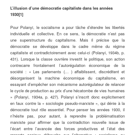
L’illusion d’une démocratie capitaliste dans les années
1930[1]
Pour Polanyi, le socialisme a pour tâche d’étendre les libertés
individuelle et collective. En ce sens, la démocratie n’est pas
une superstructure du capitalisme. Mais il précise que la
démocratie se développe dans le cadre même du régime
capitaliste et contradictoirement avec celui-ci (Polanyi, 1934b, p.
431). Lorsque la classe ouvrière investit le politique, son action
contrecarre frontalement l’autorégulation économique de la
société : « Les parlements (… ) affaiblissent, discréditent et
désorganisent la machine économique du capitalisme, en
essayant d’empêcher son mécanisme autorégulateur de relancer
le cycle de production au prix d’une hécatombe de vies humaines
» (Polanyi, 1934a, p. 427). Polanyi s’inscrit donc explicitement
en faux contre la « sociologie pseudo-marxiste », qui dénie à la
démocratie tout rôle essentiel. Pour penser les années 1930, il
n’hésite pas, pour autant, à reprendre la problématisation
marxiste pour affirmer que la contradiction nouvelle issue de
l’écart entre l’avancée des forces productives et l’état des
rapports sociaux débouche sur l’alternative : socialisme ou