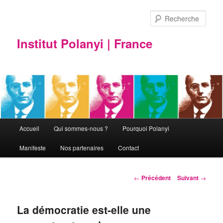
Rech
Institut Polanyi | France
Menu principal
Accueil
Qui sommes-nous ?
Pourquoi Polanyi
Aller au contenu principal
Aller au contenu secondaire
Manifeste
Nos partenaires
Contact
Navigation des articles
←
Précédent
Suivant
→
La démocratie est-elle une